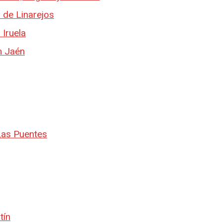
 de Linarejos
 Iruela
n Jaén
Las Puentes
tín