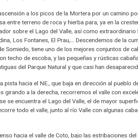
ascensión a los picos de la Mortera por un camino po
a entre terreno de roca y hierba para, ya en la creste
irador sobre el Lago del Valle, así como extraordina
edina, Los Fontanes, El Prau,… Descendemos de la cum
de Somiedo, tiene uno de los mejores conjuntos de ca
 con techo de escoba, y las pequeñas y rústicas cabañ
ntiguas del Parque Natural y que casi han desaparecid
 pista hacia el NE., que baja en dirección al pueblo 
girando a la derecha, recorremos el valle con excele
 se encuentra el Lago del Valle, el de mayor superfici
orre todo el valle, junto al río Valle con algunas cabañ
so hacia el valle de Coto, bajo las estribaciones del 