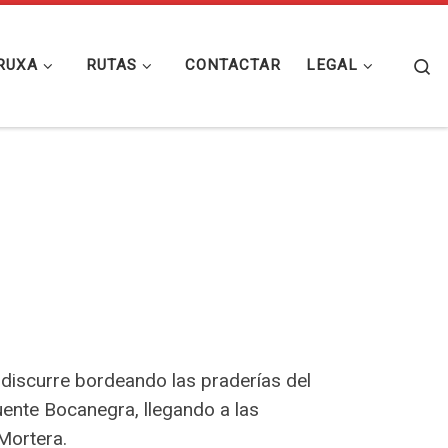
Se
RUXA
RUTAS
CONTACTAR
LEGAL
 discurre bordeando las praderías del
fuente Bocanegra, llegando a las
 Mortera.