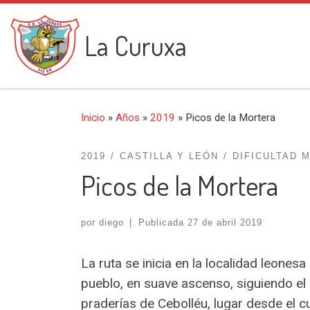
Saltar al contenido
La Curuxa
Inicio
»
Años
»
2019
»
Picos de la Mortera
2019
CASTILLA Y LEÓN
DIFICULTAD 
Picos de la Mortera
por
diego
|
Publicada
27 de abril 2019
La ruta se inicia en la localidad leone
pueblo, en suave ascenso, siguiendo el c
praderías de Cebolléu, lugar desde el c