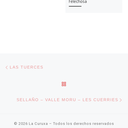
Felechosa
Navegación de entradas
Entrada anterior
LAS TUERCES
VOLVER A LA LISTA DE
En
SELLAÑO – VALLE MORU – LES CUERRIES
© 2026
La Curuxa
– Todos los derechos reservados