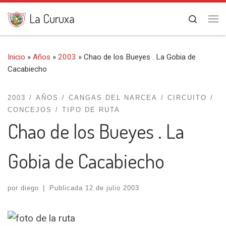
Saltar al contenido
La Curuxa
Search
Me
Inicio
»
Años
»
2003
»
Chao de los Bueyes . La Gobia de
Cacabiecho
2003
AÑOS
CANGAS DEL NARCEA
CIRCUITO
CONCEJOS
TIPO DE RUTA
Chao de los Bueyes . La
Gobia de Cacabiecho
por
diego
|
Publicada
12 de julio 2003