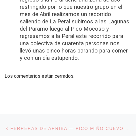
restringido por lo que nuestro grupo en el
mes de Abril realizamos un recorrido
saliendo de La Peral subimos a las Lagunas
del Paramo luego al Pico Mocoso y
regresamos a la Peral este recorrido para
una colectiva de cuarenta personas nos
llevó unas cinco horas parando para comer
y con un día estupendo.
Los comentarios están cerrados.
Navegación de entradas
Entrada anterior
FERRERAS DE ARRIBA — PICO MIÑO CUEVO (SIERRA DE LA CULEBRA)