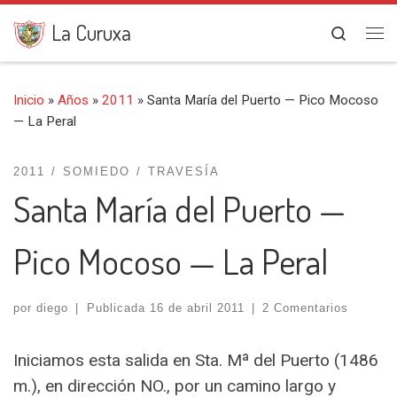
Saltar al contenido
La Curuxa
Search
Me
Inicio
»
Años
»
2011
»
Santa María del Puerto — Pico Mocoso
— La Peral
2011
SOMIEDO
TRAVESÍA
Santa María del Puerto —
Pico Mocoso — La Peral
por
diego
|
Publicada
16 de abril 2011
|
2 Comentarios
Iniciamos esta salida en Sta. Mª del Puerto (1486
m.), en dirección NO., por un camino largo y