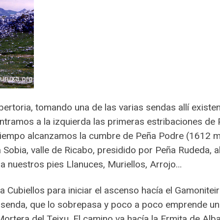
obertoria, tomando una de las varias sendas allí exist
tramos a la izquierda las primeras estribaciones de
o tiempo alcanzamos la cumbre de Peña Podre (1612 
Sobia, valle de Ricabo, presidido por Peña Rudeda, a
a nuestros pies Llanuces, Muriellos, Arrojo…
ubiellos para iniciar el ascenso hacía el Gamoniteiro,
a senda, que lo sobrepasa y poco a poco emprende un 
Mortera del Teixu. El camino va hacía la Ermita de Al