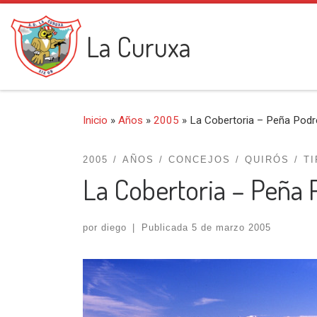
Saltar al contenido
La Curuxa
Inicio
»
Años
»
2005
»
La Cobertoria – Peña Podr
2005
AÑOS
CONCEJOS
QUIRÓS
T
La Cobertoria – Peña 
por
diego
|
Publicada
5 de marzo 2005