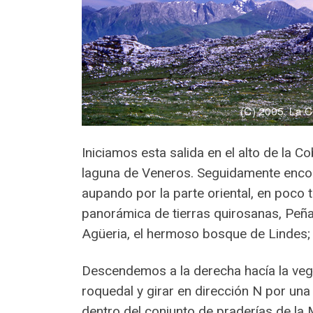
Iniciamos esta salida en el alto de la C
laguna de Veneros. Seguidamente encon
aupando por la parte oriental, en poc
panorámica de tierras quirosanas, Peña 
Agüeria, el hermoso bosque de Lindes; 
Descendemos a la derecha hacía la vega C
roquedal y girar en dirección N por un
dentro del conjunto de praderías de la 