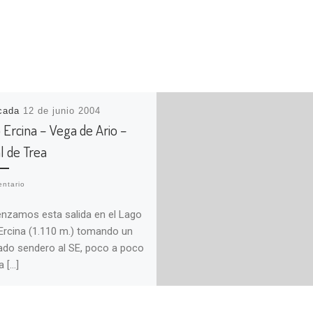
icada
12 de junio 2004
 Ercina – Vega de Ario –
l de Trea
ntario
zamos esta salida en el Lago
 Ercina (1.110 m.) tomando un
do sendero al SE, poco a poco
a […]