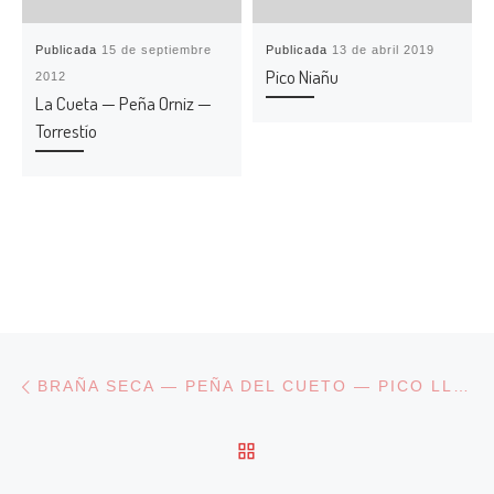
Publicada
15 de septiembre
Publicada
13 de abril 2019
Pico Niañu
2012
La Cueta — Peña Orniz —
Torrestío
Navegación de entradas
Entrada anterior
BRAÑA SECA — PEÑA DEL CUETO — PICO LLAN DE CUBEL — SAN MARTÍN DE LUÍÑA
VOLVER A LA LISTA DE
En