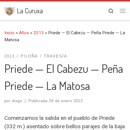
Saltar al contenido
La Curuxa
Search
Me
Inicio
»
Años
»
2013
»
Priede — El Cabezu — Peña Priede — La
Matosa
2013
PILOÑA
TRAVESÍA
Priede — El Cabezu — Peña
Priede — La Matosa
por
diego
|
Publicada
26 de enero 2013
Comenzamos la salida en el pueblo de Priede
(332 m.) asentado sobre bellos parajes de la baja