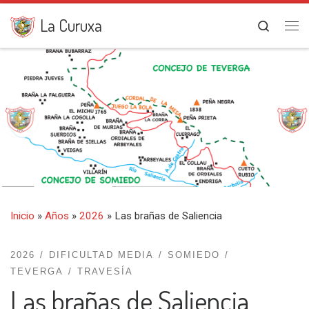
Saltar al contenido
La Curuxa
Search
Me
Inicio
»
Años
»
2026
»
Las brañas de Saliencia
2026
DIFICULTAD MEDIA
SOMIEDO
TEVERGA
TRAVESÍA
Las brañas de Saliencia