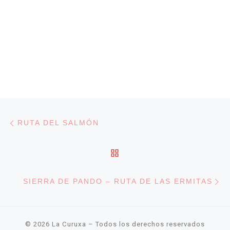
Navegación de entradas
Entrada anterior
RUTA DEL SALMÓN
VOLVER A LA LISTA DE
En
SIERRA DE PANDO – RUTA DE LAS ERMITAS
© 2026
La Curuxa
– Todos los derechos reservados