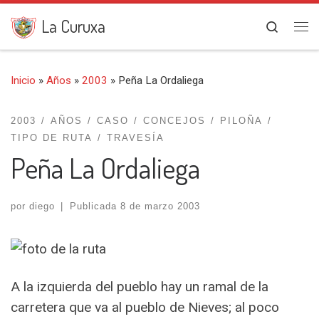
Saltar al contenido
La Curuxa
Search
Me
Inicio
»
Años
»
2003
»
Peña La Ordaliega
2003
AÑOS
CASO
CONCEJOS
PILOÑA
TIPO DE RUTA
TRAVESÍA
Peña La Ordaliega
por
diego
|
Publicada
8 de marzo 2003
A la izquierda del pueblo hay un ramal de la
carretera que va al pueblo de Nieves; al poco