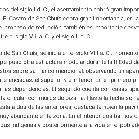
 del siglo I d. C., el asentamiento cobró gran import
. El Castro de San Chuís cobra gran importancia, en la
el proceso de reducción; también es importante desvela
 el siglo VIII a. C. y el siglo II d. C.
 de San Chuís, se inicia en el siglo VIII a. C., momen
uperpuso otra estructura modular durante la II Edad d
estos sobre su franco meridional, observando un apara
erenciadas: el superior y el inferior. En el primero
arias dependencias. El segundo cuenta con casas típ
nta circular con muros de pizarra. Hasta la fecha se 
sta a dos de las anteriores; destaca también la pavim
muy abundante en la zona. En el interior dos barrios 
bus indígenas y posteriormente a la vida en el poblad