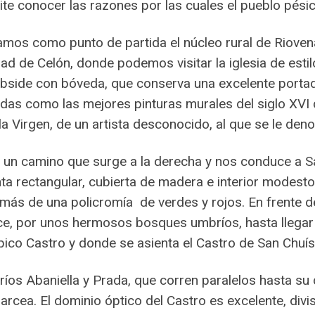
mite conocer las razones por las cuales el pueblo pés
amos como punto de partida el núcleo rural de Rioven
ad de Celón, donde podemos visitar la iglesia de estilo
ábside con bóveda, que conserva una excelente porta
radas como las mejores pinturas murales del siglo XVI
la Virgen, de un artista desconocido, al que se le de
 un camino que surge a la derecha y nos conduce a 
nta rectangular, cubierta de madera e interior modest
ás de una policromía de verdes y rojos. En frente de 
, por unos hermosos bosques umbríos, hasta llegar a
l pico Castro y donde se asienta el Castro de San Chuís
os ríos Abaniella y Prada, que corren paralelos hasta s
 Narcea. El dominio óptico del Castro es excelente, di