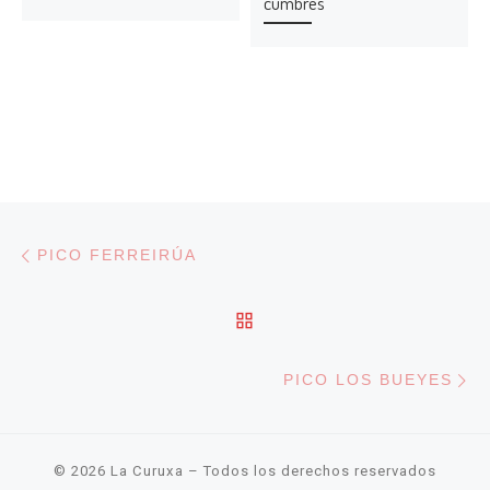
cumbres
Navegación de entradas
Entrada anterior
PICO FERREIRÚA
VOLVER A LA LISTA DE
En
PICO LOS BUEYES
© 2026
La Curuxa
– Todos los derechos reservados