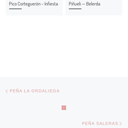
Pico Corteguerón – Infiesta
Piñueli — Belerda
Navegación de entradas
Entrada anterior
PEÑA LA ORDALIEGA
VOLVER A LA LISTA DE
En
PEÑA SALERAS