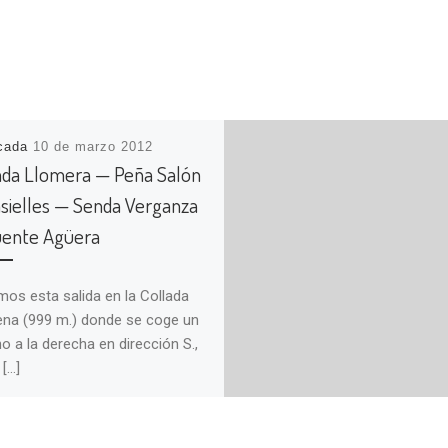
icada
10 de marzo 2012
ada Llomera — Peña Salón
sielles — Senda Verganza
ente Agüera
amos esta salida en la Collada
na (999 m.) donde se coge un
o a la derecha en dirección S.,
 […]