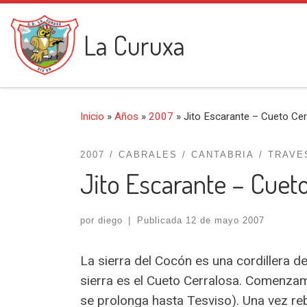
Saltar al contenido
La Curuxa
Inicio
»
Años
»
2007
»
Jito Escarante – Cueto Ce
2007
CABRALES
CANTABRIA
TRAVE
Jito Escarante – Cuet
por
diego
|
Publicada
12 de mayo 2007
La sierra del Cocón es una cordillera de
sierra es el Cueto Cerralosa. Comenzam
se prolonga hasta Tesviso). Una vez reb