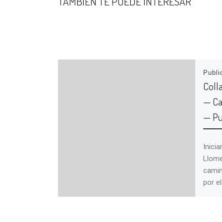
TAMBIÉN TE PUEDE INTERESAR
Publ
Coll
— Ca
— Pu
Inici
Llome
camin
por el