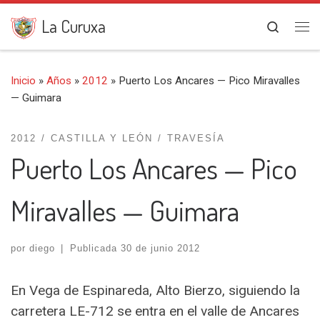
Saltar al contenido
La Curuxa
Search
Me
Inicio
»
Años
»
2012
»
Puerto Los Ancares — Pico Miravalles
— Guimara
2012
CASTILLA Y LEÓN
TRAVESÍA
Puerto Los Ancares — Pico
Miravalles — Guimara
por
diego
|
Publicada
30 de junio 2012
En Vega de Espinareda, Alto Bierzo, siguiendo la
carretera LE-712 se entra en el valle de Ancares