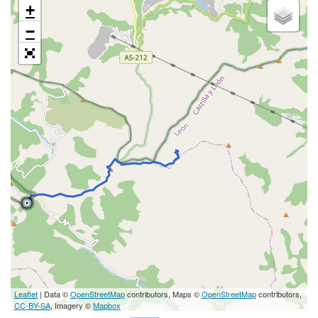
+
−
Leaflet
| Data ©
OpenStreetMap
contributors, Maps ©
OpenStreetMap
contributors,
CC-BY-SA
, Imagery ©
Mapbox