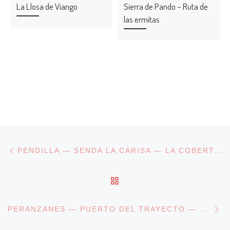
La Llosa de Viango
Sierra de Pando – Ruta de
las ermitas
Navegación de entradas
Entrada anterior
PENDILLA — SENDA LA CARISA — LA COBERTORIA (LENA)
VOLVER A LA LISTA DE
En
PERANZANES — PUERTO DEL TRAYECTO — DEGAÑA