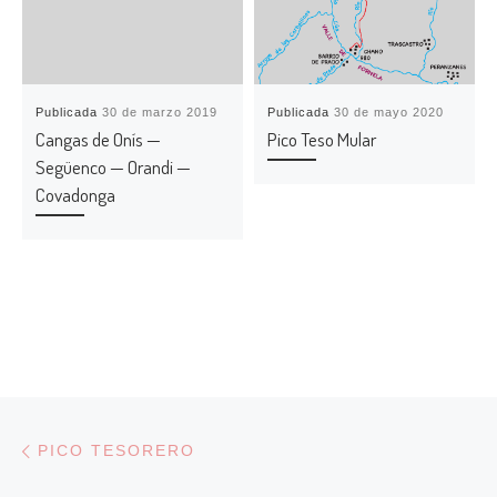
Publicada
30 de marzo 2019
Publicada
30 de mayo 2020
Cangas de Onís —
Pico Teso Mular
Següenco — Orandi —
Covadonga
Navegación de entradas
Entrada anterior
PICO TESORERO