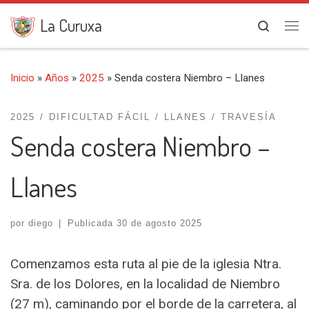
Saltar al contenido
La Curuxa
Search
Me
Inicio
»
Años
»
2025
»
Senda costera Niembro – Llanes
2025
DIFICULTAD FÁCIL
LLANES
TRAVESÍA
Senda costera Niembro –
Llanes
por
diego
|
Publicada
30 de agosto 2025
Comenzamos esta ruta al pie de la iglesia Ntra.
Sra. de los Dolores, en la localidad de Niembro
(27 m), caminando por el borde de la carretera, al