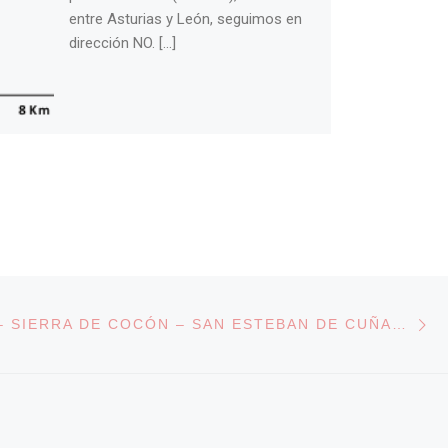
entre Asturias y León, seguimos en
dirección NO. […]
En
 ENTRADAS
TRESVISO – SIERRA DE COCÓN – SAN ESTEBAN DE CUÑABA