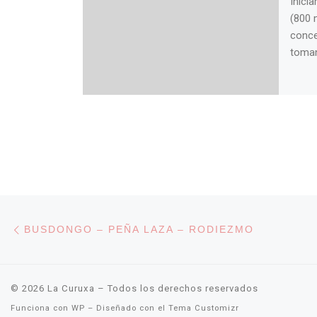
Inici
(800 
conce
toman
Navegación de entradas
Entrada anterior
BUSDONGO – PEÑA LAZA – RODIEZMO
© 2026
La Curuxa
– Todos los derechos reservados
Funciona con
WP
– Diseñado con el
Tema Customizr