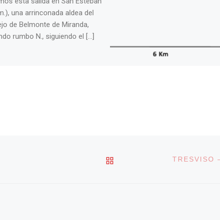
amos esta salida en San Esteban
m.), una arrinconada aldea del
jo de Belmonte de Miranda,
do rumbo N., siguiendo el […]
VOLVER A LA LISTA DE