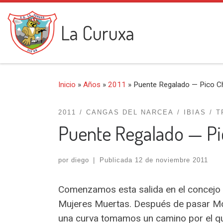
Saltar al contenido
La Curuxa
Inicio
»
Años
»
2011
»
Puente Regalado — Pico C
2011
CANGAS DEL NARCEA
IBIAS
T
Puente Regalado — Pi
por
diego
|
Publicada
12 de noviembre 2011
Comenzamos esta salida en el concejo d
Mujeres Muertas. Después de pasar Mon
una curva tomamos un camino por el que 