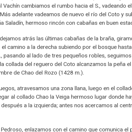
r al Vachín cambiamos el rumbo hacia el S., vadeando 
 Más adelante vadeamos de nuevo el río del Coto y s
ña Saladín, hermoso rincón con cabañas en buen esta
ejamos atrás las últimas cabañas de la braña, giramos
el camino a la derecha subiendo por el bosque hasta 
S., pasando al lado de tres pequeños robles, seguimo
r la collada del reguero del Coto alcanzamos la peña
cumbre de Chao del Rozo (1428 m.).
uegos, atravesamos una zona llana, luego en el colla
legar al collado Chao la Veiga hermoso lugar donde h
 después a la izquierda; antes nos acercamos al cent
na Pedroso, enlazamos con el camino que comunica el