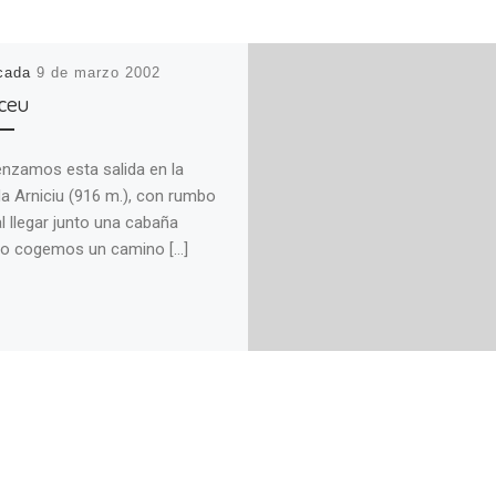
icada
9 de marzo 2002
aceu
zamos esta salida en la
da Arniciu (916 m.), con rumbo
al llegar junto una cabaña
io cogemos un camino […]