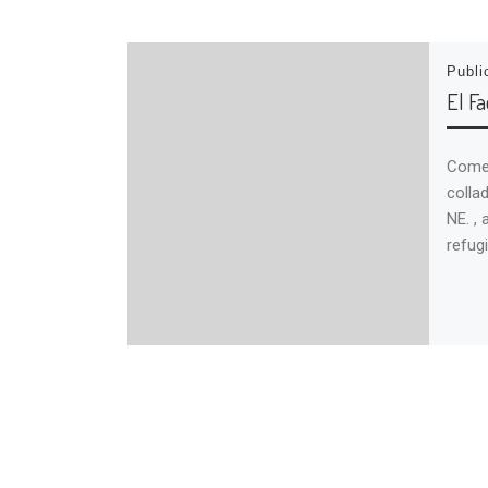
Publ
El F
Comen
colla
NE. , 
refug