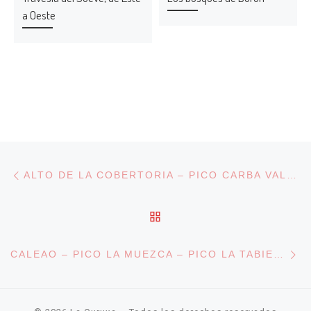
a Oeste
Navegación de entradas
Entrada anterior
ALTO DE LA COBERTORIA – PICO CARBA VALSECO – TUIZA
VOLVER A LA LISTA DE
En
CALEAO – PICO LA MUEZCA – PICO LA TABIERNA – FELECHOSA