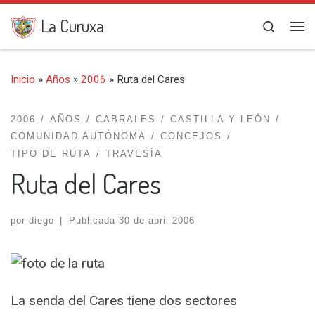
Saltar al contenido
La Curuxa
Search
Me
Inicio
»
Años
»
2006
»
Ruta del Cares
2006
AÑOS
CABRALES
CASTILLA Y LEÓN
COMUNIDAD AUTÓNOMA
CONCEJOS
TIPO DE RUTA
TRAVESÍA
Ruta del Cares
por
diego
|
Publicada
30 de abril 2006
La senda del Cares tiene dos sectores