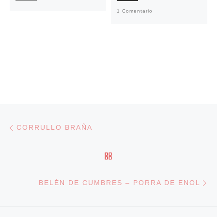
1 Comentario
Navegación de entradas
Entrada anterior
CORRULLO BRAÑA
VOLVER A LA LISTA DE
En
BELÉN DE CUMBRES – PORRA DE ENOL