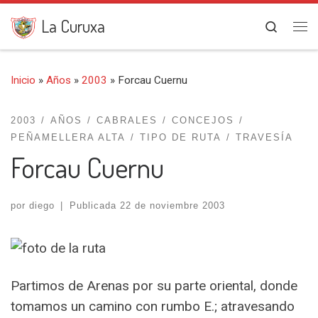
Saltar al contenido
La Curuxa
Search
Me
Inicio
»
Años
»
2003
»
Forcau Cuernu
2003
AÑOS
CABRALES
CONCEJOS
PEÑAMELLERA ALTA
TIPO DE RUTA
TRAVESÍA
Forcau Cuernu
por
diego
|
Publicada
22 de noviembre 2003
Partimos de Arenas por su parte oriental, donde
tomamos un camino con rumbo E.; atravesando