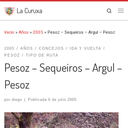
Saltar al contenido
La Curuxa
Search
Me
Inicio
»
Años
»
2005
»
Pesoz – Sequeiros – Argul – Pesoz
2005
AÑOS
CONCEJOS
IDA Y VUELTA
PESOZ
TIPO DE RUTA
Pesoz – Sequeiros – Argul –
Pesoz
por
diego
|
Publicada
6 de julio 2005