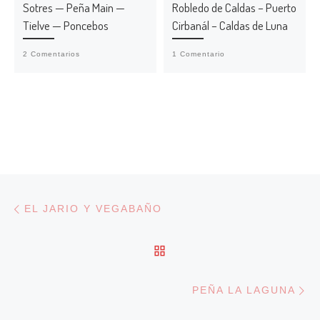
Sotres — Peña Main —
Robledo de Caldas – Puerto
Tielve — Poncebos
Cirbanál – Caldas de Luna
2 Comentarios
1 Comentario
Navegación de entradas
Entrada anterior
EL JARIO Y VEGABAÑO
VOLVER A LA LISTA DE
En
PEÑA LA LAGUNA