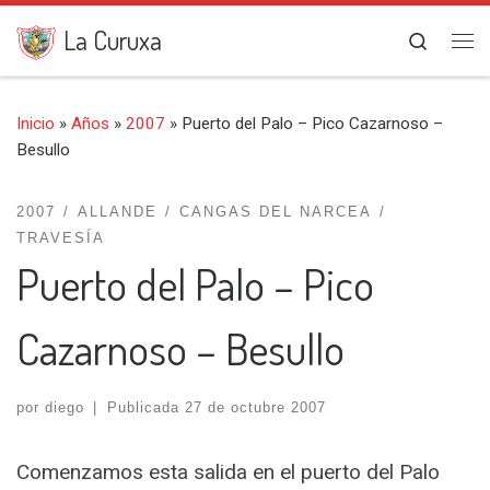
Saltar al contenido
La Curuxa
Search
Me
Inicio
»
Años
»
2007
»
Puerto del Palo – Pico Cazarnoso –
Besullo
2007
ALLANDE
CANGAS DEL NARCEA
TRAVESÍA
Puerto del Palo – Pico
Cazarnoso – Besullo
por
diego
|
Publicada
27 de octubre 2007
Comenzamos esta salida en el puerto del Palo