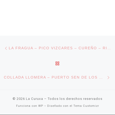
Navegación de entradas
Entrada anterior
LA FRAGUA – PICO VIZCARES – CUREÑO – RIOFABAR
VOLVER A LA LISTA DE
En
COLLADA LLOMERA – PUERTO SEN DE LOS MULOS – PUENTE AGÜERA
© 2026
La Curuxa
– Todos los derechos reservados
Funciona con
WP
– Diseñado con el
Tema Customizr