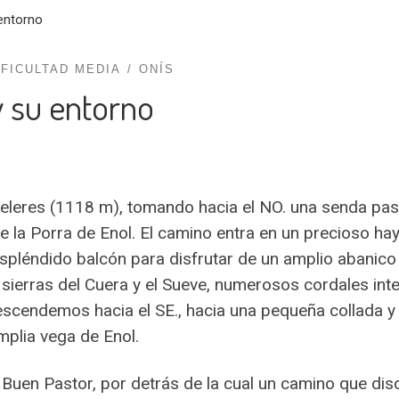
entorno
IFICULTAD MEDIA
ONÍS
 su entorno
s Veleres (1118 m), tomando hacia el NO. una senda pa
e la Porra de Enol. El camino entra en un precioso h
espléndido balcón para disfrutar de un amplio abani
 sierras del Cuera y el Sueve, numerosos cordales inter
scendemos hacia el SE., hacia una pequeña collada y 
mplia vega de Enol.
 Buen Pastor, por detrás de la cual un camino que di