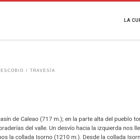
LA CU
RESCOBIO
TRAVESÍA
asín de Caleao (717 m.); en la parte alta del pueblo
praderías del valle. Un desvío hacia la izquierda nos l
s la collada Isorno (1210 m.). Desde la collada Iso