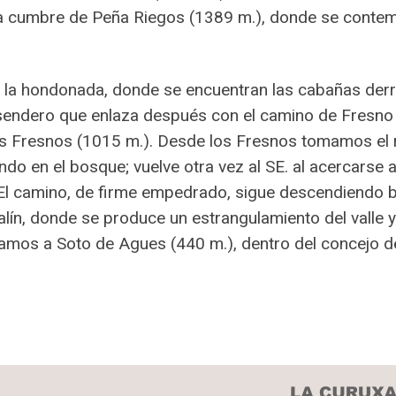
a cumbre de Peña Riegos (1389 m.), donde se contem
a la hondonada, donde se encuentran las cabañas derr
sendero que enlaza después con el camino de Fresno 
los Fresnos (1015 m.). Desde los Fresnos tomamos el r
ando en el bosque; vuelve otra vez al SE. al acercarse a 
n. El camino, de firme empedrado, sigue descendiendo 
lín, donde se produce un estrangulamiento del valle y 
legamos a Soto de Agues (440 m.), dentro del concejo 