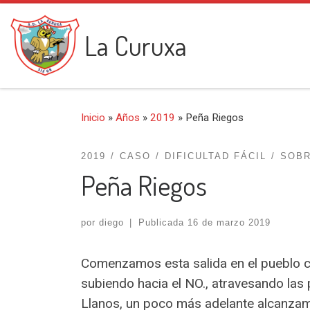
Saltar al contenido
La Curuxa
Inicio
»
Años
»
2019
»
Peña Riegos
2019
CASO
DIFICULTAD FÁCIL
SOB
Peña Riegos
por
diego
|
Publicada
16 de marzo 2019
Comenzamos esta salida en el pueblo c
subiendo hacia el NO., atravesando las 
Llanos, un poco más adelante alcanzamo