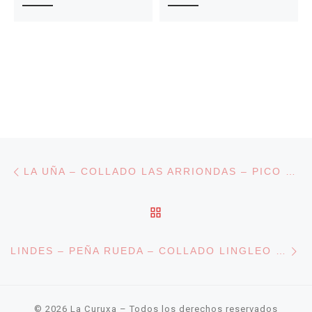
Navegación de entradas
Entrada anterior
LA UÑA – COLLADO LAS ARRIONDAS – PICO PILEÑES – SOBREFOZ
VOLVER A LA LISTA DE
En
LINDES – PEÑA RUEDA – COLLADO LINGLEO – RICABO — LINDES – PUERTOS DE AGUERIA – RICABO
© 2026
La Curuxa
– Todos los derechos reservados