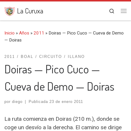
Saltar al contenido
La Curuxa
Search
Me
Inicio
»
Años
»
2011
»
Doiras — Pico Cuco — Cueva de Demo
— Doiras
2011
BOAL
CIRCUITO
ILLANO
Doiras — Pico Cuco —
Cueva de Demo — Doiras
por
diego
|
Publicada
23 de enero 2011
La ruta comienza en Doiras (210 m.), donde se
coge un desvío a la derecha. El camino se dirige