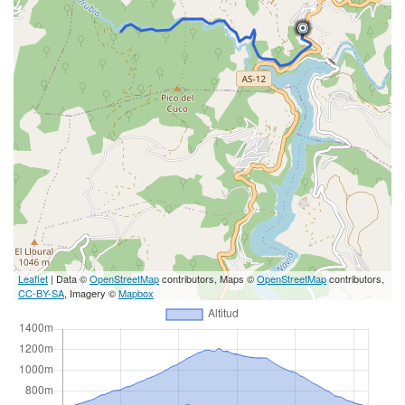
Leaflet
| Data ©
OpenStreetMap
contributors, Maps ©
OpenStreetMap
contributors,
CC-BY-SA
, Imagery ©
Mapbox