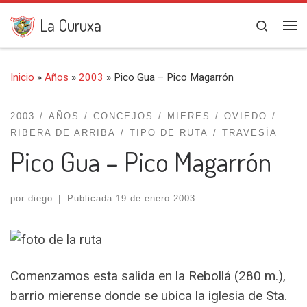
Saltar al contenido
La Curuxa
Search
Me
Inicio
»
Años
»
2003
»
Pico Gua – Pico Magarrón
2003
AÑOS
CONCEJOS
MIERES
OVIEDO
RIBERA DE ARRIBA
TIPO DE RUTA
TRAVESÍA
Pico Gua – Pico Magarrón
por
diego
|
Publicada
19 de enero 2003
Comenzamos esta salida en la Rebollá (280 m.),
barrio mierense donde se ubica la iglesia de Sta.