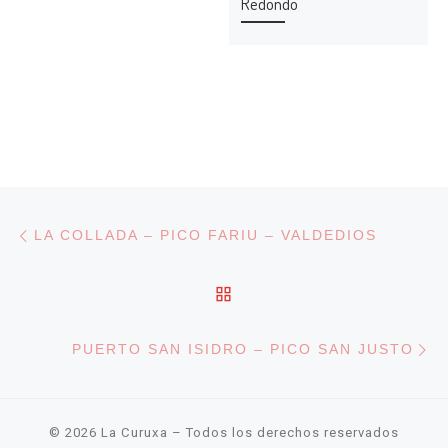
Redondo
Navegación de entradas
Entrada anterior
LA COLLADA – PICO FARIU – VALDEDIOS
VOLVER A LA LISTA DE
En
PUERTO SAN ISIDRO – PICO SAN JUSTO
© 2026
La Curuxa
– Todos los derechos reservados