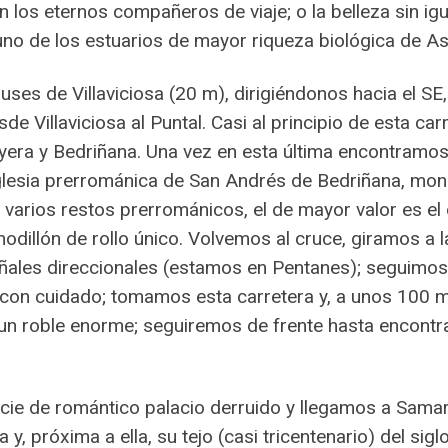
los eternos compañeros de viaje; o la belleza sin igua
no de los estuarios de mayor riqueza biológica de As
s de Villaviciosa (20 m), dirigiéndonos hacia el SE,
sde Villaviciosa al Puntal. Casi al principio de esta ca
uyera y Bedriñana. Una vez en esta última encontramos
 iglesia prerrománica de San Andrés de Bedriñana, m
 varios restos prerrománicos, el de mayor valor es el d
modillón de rollo único. Volvemos al cruce, giramos a 
ñales direccionales (estamos en Pentanes); seguimos 
on cuidado; tomamos esta carretera y, a unos 100 m, 
un roble enorme; seguiremos de frente hasta encontr
cie de romántico palacio derruido y llegamos a Sama
a y, próxima a ella, su tejo (casi tricentenario) del si