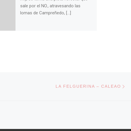
sale por el NO., atravesando las
lomas de Campreñedo, […]
En
 ENTRADAS
LA FELGUERINA – CALEAO