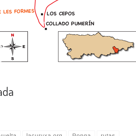
ada
vuelta
lacuruxa.org
Ponga
rutas