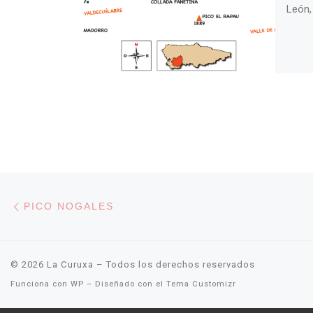
León, 
Navegación de entradas
Entrada anterior
PICO NOGALES
© 2026
La Curuxa
– Todos los derechos reservados
Funciona con
WP
– Diseñado con el
Tema Customizr