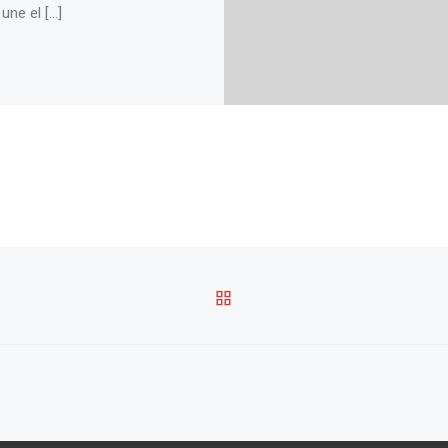
une el […]
VOLVER A LA LISTA DE