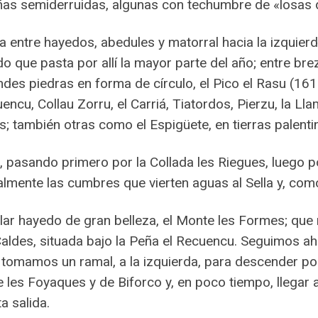
ñas semiderruidas, algunas con techumbre de «losas d
 entre hayedos, abedules y matorral hacia la izquierd
 que pasta por allí la mayor parte del año; entre bre
des piedras en forma de círculo, el Pico el Rasu (161
ncu, Collau Zorru, el Carriá, Tiatordos, Pierzu, la L
 también otras como el Espigüete, en tierras palent
 pasando primero por la Collada les Riegues, luego p
lmente las cumbres que vierten aguas al Sella y, como
lar hayedo de gran belleza, el Monte les Formes; qu
Caldes, situada bajo la Peña el Recuencu. Seguimos a
 tomamos un ramal, a la izquierda, para descender po
 les Foyaques y de Biforco y, en poco tiempo, llegar 
a salida.