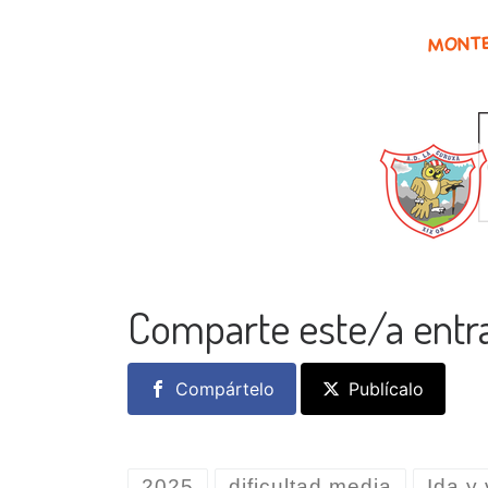
Comparte este/a entr
Compártelo
Publícalo
2025
dificultad media
Ida y 