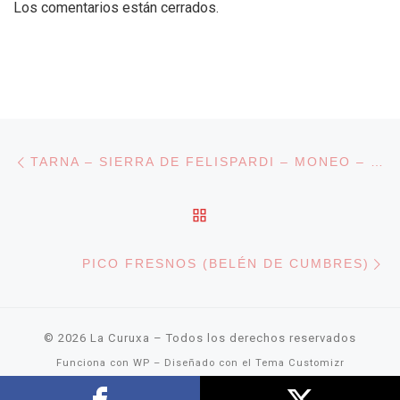
Los comentarios están cerrados.
Navegación de entradas
Entrada anterior
TARNA – SIERRA DE FELISPARDI – MONEO – TARNA
VOLVER A LA LISTA DE
En
PICO FRESNOS (BELÉN DE CUMBRES)
© 2026
La Curuxa
– Todos los derechos reservados
Funciona con
WP
– Diseñado con el
Tema Customizr