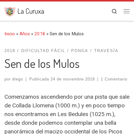
Saltar al contenido
La Curuxa
Search
Me
Inicio
»
Años
»
2018
»
Sen de los Mulos
2018
DIFICULTAD FÁCIL
PONGA
TRAVESÍA
Sen de los Mulos
por
diego
|
Publicada
24 de noviembre 2018
|
1 Comentario
Comenzamos ascendiendo por una pista que sale
de Collada Llomena (1000 m.) y en poco tiempo
nos encontramos en Les Bedules (1025 m.),
desde donde podemos contemplar una bella
panorámica del macizo occidental de los Picos