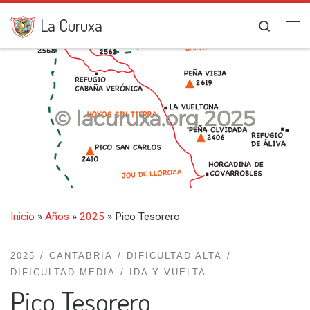
Saltar al contenido
La Curuxa
Search
Me
Inicio
»
Años
»
2025
»
Pico Tesorero
2025
CANTABRIA
DIFICULTAD ALTA
DIFICULTAD MEDIA
IDA Y VUELTA
Pico Tesorero