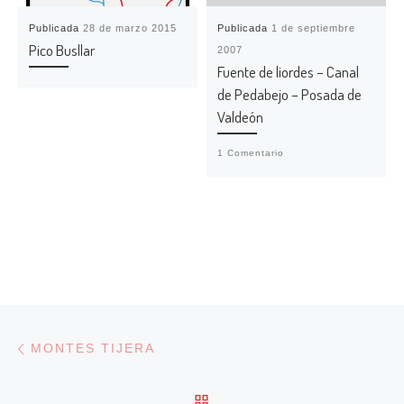
Publicada
28 de marzo 2015
Publicada
1 de septiembre
Pico Busllar
2007
Fuente de liordes – Canal
de Pedabejo – Posada de
Valdeón
1 Comentario
Navegación de entradas
Entrada anterior
MONTES TIJERA
VOLVER A LA LISTA DE