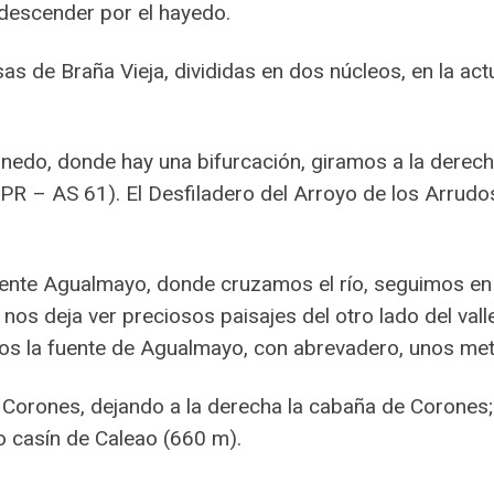
descender por el hayedo.
s de Braña Vieja, divididas en dos núcleos, en la act
esnedo, donde hay una bifurcación, giramos a la derec
(PR – AS 61). El Desfiladero del Arroyo de los Arrud
uente Agualmayo, donde cruzamos el río, seguimos e
nos deja ver preciosos paisajes del otro lado del vall
mos la fuente de Agualmayo, con abrevadero, unos me
 Corones, dejando a la derecha la cabaña de Corones; 
lo casín de Caleao (660 m).