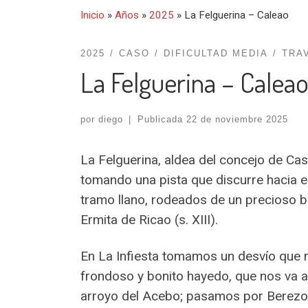
Inicio
»
Años
»
2025
»
La Felguerina – Caleao
2025
CASO
DIFICULTAD MEDIA
TRA
La Felguerina – Calea
por
diego
|
Publicada
22 de noviembre 2025
La Felguerina, aldea del concejo de Caso
tomando una pista que discurre hacia e
tramo llano, rodeados de un precioso bo
Ermita de Ricao (s. XIII).
En La Infiesta tomamos un desvío que n
frondoso y bonito hayedo, que nos va a
arroyo del Acebo; pasamos por Berezoso