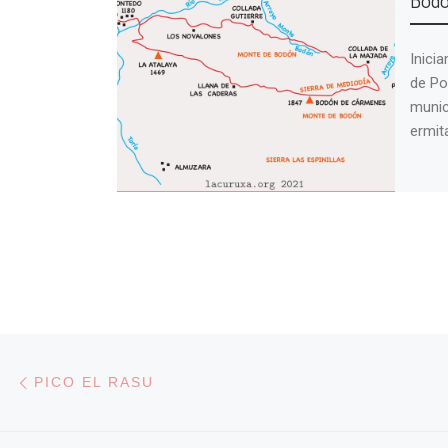
Inicia
de Po
munic
ermit
Navegación de entradas
Entrada anterior
PICO EL RASU