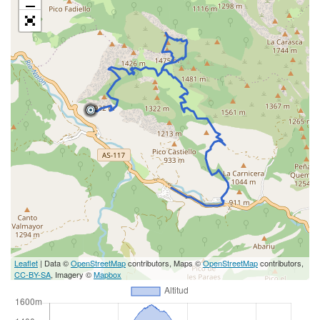
Leaflet
| Data ©
OpenStreetMap
contributors, Maps ©
OpenStreetMap
contributors,
CC-BY-SA
, Imagery ©
Mapbox