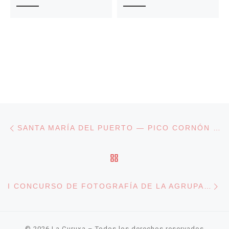
Navegación de entradas
Entrada anterior
SANTA MARÍA DEL PUERTO — PICO CORNÓN — LUMAJO
VOLVER A LA LISTA DE
En
I CONCURSO DE FOTOGRAFÍA DE LA AGRUPACIÓN DEPORTIVA LA CURUXA
© 2026
La Curuxa
– Todos los derechos reservados