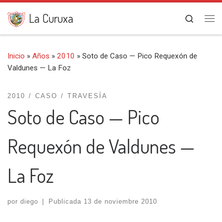
Saltar al contenido
La Curuxa
Search
Me
Inicio
»
Años
»
2010
»
Soto de Caso — Pico Requexón de
Valdunes — La Foz
2010
CASO
TRAVESÍA
Soto de Caso — Pico
Requexón de Valdunes —
La Foz
por
diego
|
Publicada
13 de noviembre 2010