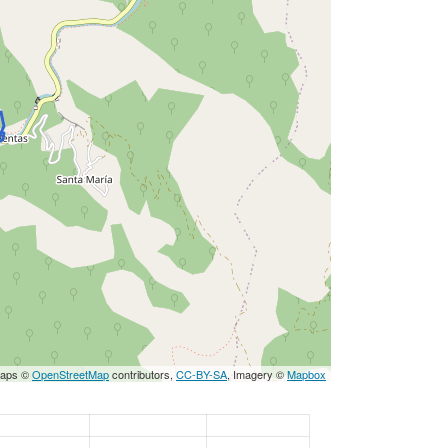
Maps ©
OpenStreetMap
contributors,
CC-BY-SA
, Imagery ©
Mapbox