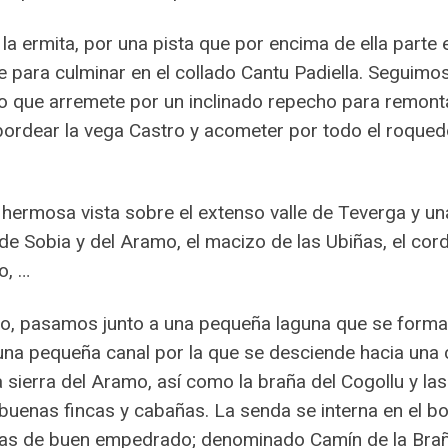
 ermita, por una pista que por encima de ella parte
 para culminar en el collado Cantu Padiella. Seguimo
o que arremete por un inclinado repecho para remonta
a bordear la vega Castro y acometer por todo el roqu
hermosa vista sobre el extenso valle de Teverga y u
s de Sobia y del Aramo, el macizo de las Ubiñas, el c
o, …
, pasamos junto a una pequeña laguna que se forma e
una pequeña canal por la que se desciende hacia una c
 sierra del Aramo, así como la braña del Cogollu y las
buenas fincas y cabañas. La senda se interna en el bo
as de buen empedrado; denominado Camín de la Braña, 