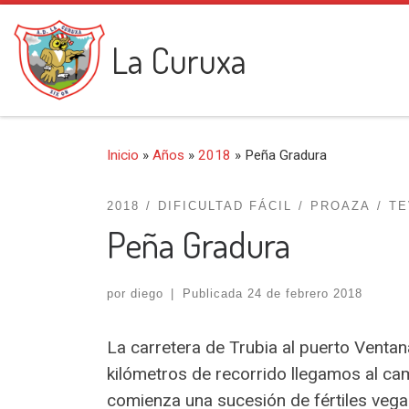
Saltar al contenido
La Curuxa
Inicio
»
Años
»
2018
»
Peña Gradura
2018
DIFICULTAD FÁCIL
PROAZA
TE
Peña Gradura
por
diego
|
Publicada
24 de febrero 2018
La carretera de Trubia al puerto Venta
kilómetros de recorrido llegamos al cam
comienza una sucesión de fértiles vega