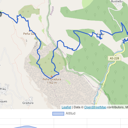
Leaflet
| Data ©
OpenStreetMap
contributors, 