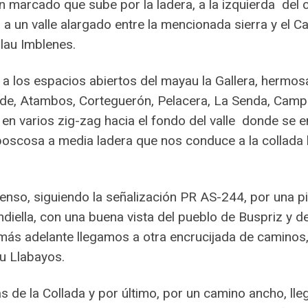
 marcado que sube por la ladera, a la izquierda del 
a un valle alargado entre la mencionada sierra y el 
lau Imblenes.
r a los espacios abiertos del mayau la Gallera, herm
rande, Atambos, Corteguerón, Pelacera, La Senda, Cam
e en varios zig-zag hacia el fondo del valle donde se
scosa a media ladera que nos conduce a la collada la 
censo, siguiendo la señalización PR AS-244, por una 
andiella, con una buena vista del pueblo de Buspriz y
, más adelante llegamos a otra encrucijada de caminos
au Llabayos.
de la Collada y por último, por un camino ancho, lle