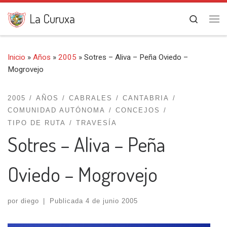
Saltar al contenido
La Curuxa
Search
Me
Inicio
»
Años
»
2005
»
Sotres – Aliva – Peña Oviedo –
Mogrovejo
2005
AÑOS
CABRALES
CANTABRIA
COMUNIDAD AUTÓNOMA
CONCEJOS
TIPO DE RUTA
TRAVESÍA
Sotres – Aliva – Peña
Oviedo – Mogrovejo
por
diego
|
Publicada
4 de junio 2005