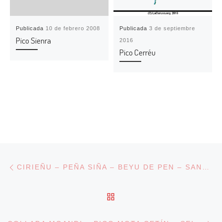
Publicada
10 de febrero 2008
Publicada
3 de septiembre
Pico Sienra
2016
Pico Cerréu
Navegación de entradas
Entrada anterior
CIRIEÑU – PEÑA SIÑA – BEYU DE PEN – SANTILLÁN
VOLVER A LA LISTA DE
En