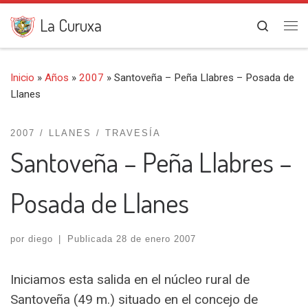
Saltar al contenido
La Curuxa
Search
Me
Inicio
»
Años
»
2007
»
Santoveña – Peña Llabres – Posada de
Llanes
2007
LLANES
TRAVESÍA
Santoveña – Peña Llabres –
Posada de Llanes
por
diego
|
Publicada
28 de enero 2007
Iniciamos esta salida en el núcleo rural de
Santoveña (49 m.) situado en el concejo de