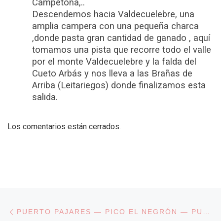
Campetona,..
Descendemos hacia Valdecuelebre, una
amplia campera con una pequeña charca
,donde pasta gran cantidad de ganado , aquí
tomamos una pista que recorre todo el valle
por el monte Valdecuelebre y la falda del
Cueto Arbás y nos lleva a las Brañas de
Arriba (Leitariegos) donde finalizamos esta
salida.
Los comentarios están cerrados.
Navegación de entradas
Entrada anterior
PUERTO PAJARES — PICO EL NEGRÓN — PUERTO LA CUBILLA