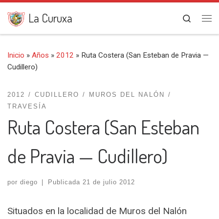
Saltar al contenido
La Curuxa
Search
Me
Inicio
»
Años
»
2012
»
Ruta Costera (San Esteban de Pravia —
Cudillero)
2012
CUDILLERO
MUROS DEL NALÓN
TRAVESÍA
Ruta Costera (San Esteban
de Pravia — Cudillero)
por
diego
|
Publicada
21 de julio 2012
Situados en la localidad de Muros del Nalón