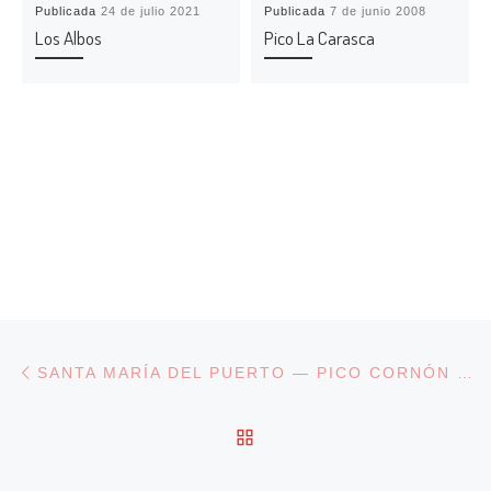
Publicada
24 de julio 2021
Publicada
7 de junio 2008
Los Albos
Pico La Carasca
Navegación de entradas
Entrada anterior
SANTA MARÍA DEL PUERTO — PICO CORNÓN — LUMAJO
VOLVER A LA LISTA DE
En