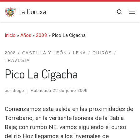
Saltar al contenido
La Curuxa
Search
Me
Inicio
»
Años
»
2008
»
Pico La Cigacha
2008
CASTILLA Y LEÓN
LENA
QUIRÓS
TRAVESÍA
Pico La Cigacha
por
diego
|
Publicada
28 de junio 2008
Comenzamos esta salida en las proximidades de
Torrebario, en la vertiente leonesa de la Babia
Baja; con rumbo NE. vamos siguiendo el curso
del río Hoz llegamos a los invernales de