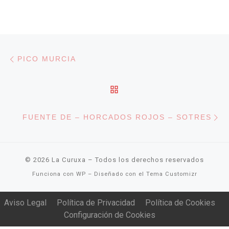
Navegación de entradas
Entrada anterior
PICO MURCIA
VOLVER A LA LISTA DE
En
FUENTE DE – HORCADOS ROJOS – SOTRES
© 2026
La Curuxa
– Todos los derechos reservados
Funciona con
WP
– Diseñado con el
Tema Customizr
Aviso Legal
Política de Privacidad
Política de Cookies
Configuración de Cookies