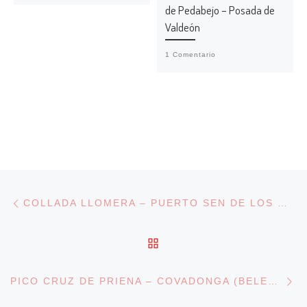
de Pedabejo – Posada de
Valdeón
1 Comentario
Navegación de entradas
Entrada anterior
COLLADA LLOMERA – PUERTO SEN DE LOS MULOS – PUENTE AGÜERA
VOLVER A LA LISTA DE
En
PICO CRUZ DE PRIENA – COVADONGA (BELEN DE CUMBRES)