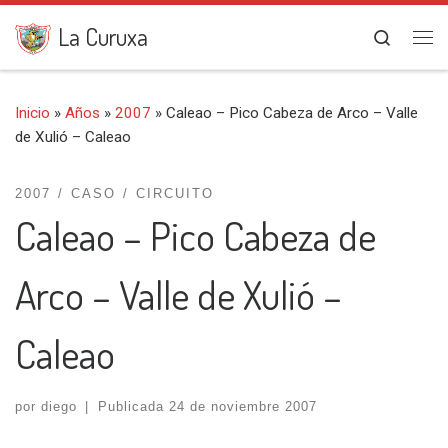
Saltar al contenido
La Curuxa
Search
Me
Inicio
»
Años
»
2007
»
Caleao – Pico Cabeza de Arco – Valle
de Xulió – Caleao
2007
CASO
CIRCUITO
Caleao – Pico Cabeza de
Arco – Valle de Xulió –
Caleao
por
diego
|
Publicada
24 de noviembre 2007