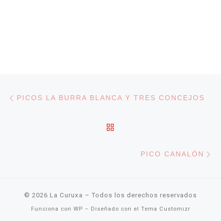
Navegación de entradas
Entrada anterior
PICOS LA BURRA BLANCA Y TRES CONCEJOS
VOLVER A LA LISTA DE
En
PICO CANALÓN
© 2026
La Curuxa
– Todos los derechos reservados
Funciona con
WP
– Diseñado con el
Tema Customizr