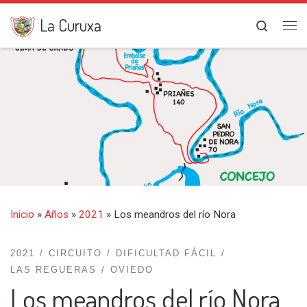
Saltar al contenido
La Curuxa
Search
Me
Inicio
»
Años
»
2021
»
Los meandros del río Nora
2021
CIRCUITO
DIFICULTAD FÁCIL
LAS REGUERAS
OVIEDO
Los meandros del río Nora