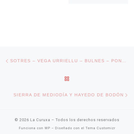
Navegación de entradas
Entrada anterior
SOTRES – VEGA URRIELLU – BULNES – PONCEBOS
VOLVER A LA LISTA DE
En
SIERRA DE MEDIODÍA Y HAYEDO DE BODÓN
© 2026
La Curuxa
– Todos los derechos reservados
Funciona con
WP
– Diseñado con el
Tema Customizr