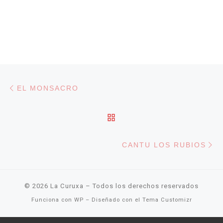
Navegación de entradas
Entrada anterior
EL MONSACRO
VOLVER A LA LISTA DE
En
CANTU LOS RUBIOS
© 2026
La Curuxa
– Todos los derechos reservados
Funciona con
WP
– Diseñado con el
Tema Customizr