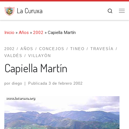
Saltar al contenido
La Curuxa
Search
Me
Inicio
»
Años
»
2002
»
Capiella Martín
2002
AÑOS
CONCEJOS
TINEO
TRAVESÍA
VALDÉS
VILLAYÓN
Capiella Martín
por
diego
|
Publicada
3 de febrero 2002