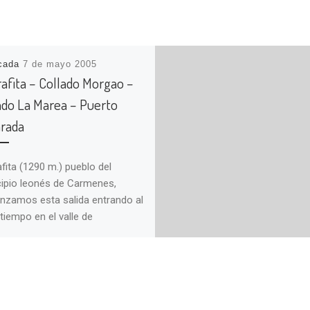
icada
7 de mayo 2005
rafita – Collado Morgao –
ado La Marea – Puerto
rada
afita (1290 m.) pueblo del
ipio leonés de Carmenes,
zamos esta salida entrando al
tiempo en el valle de
liente, donde […]