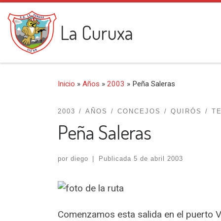
Saltar al contenido
La Curuxa
Inicio
»
Años
»
2003
»
Peña Saleras
2003
AÑOS
CONCEJOS
QUIRÓS
T
Peña Saleras
por
diego
|
Publicada
5 de abril 2003
Comenzamos esta salida en el puerto 