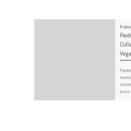
Publ
Pied
Coll
Vega
Piedr
munic
comen
poco 
Barca