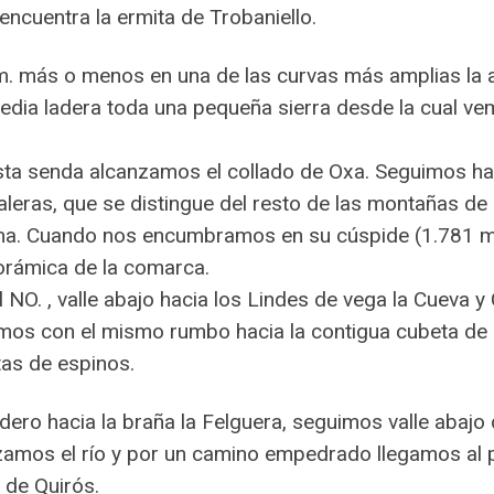
encuentra la ermita de Trobaniello.
Km. más o menos en una de las curvas más amplias l
dia ladera toda una pequeña sierra desde la cual ve
a senda alcanzamos el collado de Oxa. Seguimos hacia
leras, que se distingue del resto de las montañas de e
ma. Cuando nos encumbramos en su cúspide (1.781 m.);
orámica de la comarca.
O. , valle abajo hacia los Lindes de vega la Cueva 
mos con el mismo rumbo hacia la contigua cubeta de
as de espinos.
endero hacia la braña la Felguera, seguimos valle abajo
amos el río y por un camino empedrado llegamos al 
 de Quirós.