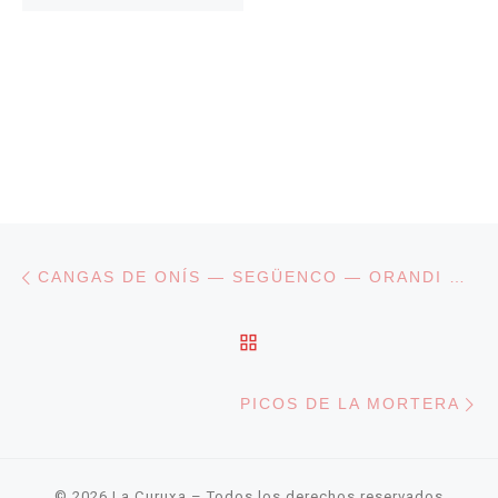
Navegación de entradas
Entrada anterior
CANGAS DE ONÍS — SEGÜENCO — ORANDI — COVADONGA
VOLVER A LA LISTA DE
En
PICOS DE LA MORTERA
© 2026
La Curuxa
– Todos los derechos reservados