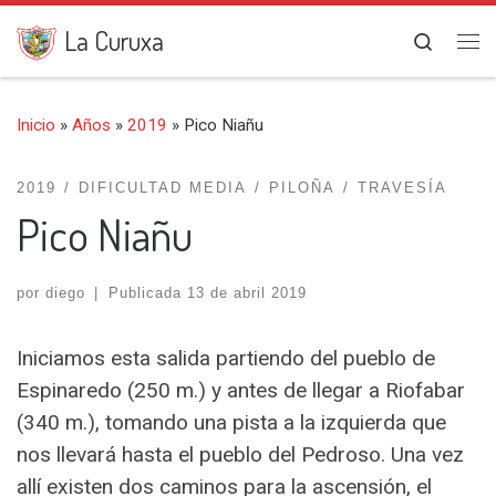
Saltar al contenido
La Curuxa
Search
Me
Inicio
»
Años
»
2019
»
Pico Niañu
2019
DIFICULTAD MEDIA
PILOÑA
TRAVESÍA
Pico Niañu
por
diego
|
Publicada
13 de abril 2019
Iniciamos esta salida partiendo del pueblo de
Espinaredo (250 m.) y antes de llegar a Riofabar
(340 m.), tomando una pista a la izquierda que
nos llevará hasta el pueblo del Pedroso. Una vez
allí existen dos caminos para la ascensión, el