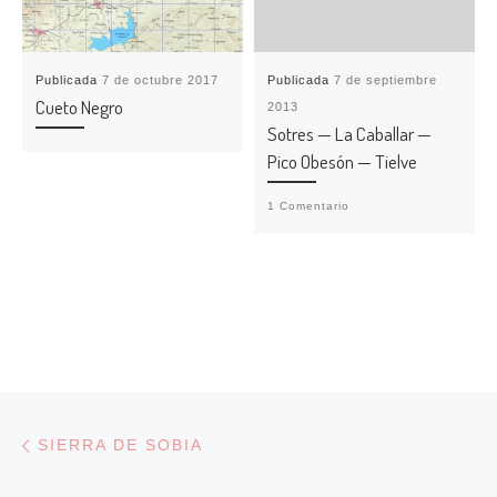
Publicada
7 de octubre 2017
Publicada
7 de septiembre
Cueto Negro
2013
Sotres — La Caballar —
Pico Obesón — Tielve
1 Comentario
Navegación de entradas
Entrada anterior
SIERRA DE SOBIA