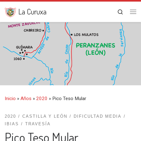
Saltar al contenido
La Curuxa
Search
Me
Inicio
»
Años
»
2020
»
Pico Teso Mular
2020
CASTILLA Y LEÓN
DIFICULTAD MEDIA
IBIAS
TRAVESÍA
Pico Teso Mular