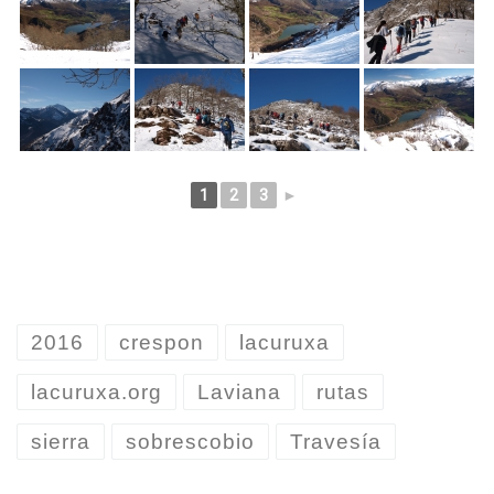
1
2
3
►
2016
crespon
lacuruxa
lacuruxa.org
Laviana
rutas
sierra
sobrescobio
Travesía