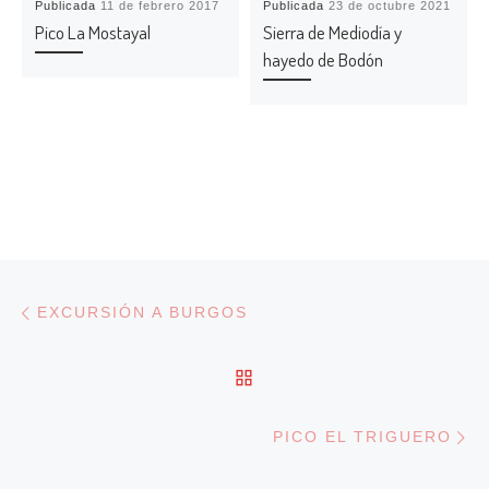
Publicada
11 de febrero 2017
Publicada
23 de octubre 2021
Pico La Mostayal
Sierra de Mediodía y
hayedo de Bodón
Navegación de entradas
Entrada anterior
EXCURSIÓN A BURGOS
VOLVER A LA LISTA DE
En
PICO EL TRIGUERO