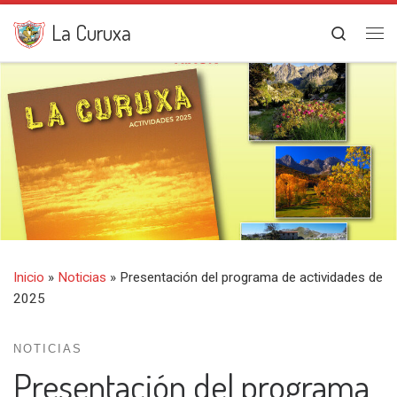
Saltar al contenido
La Curuxa
Search
Me
Inicio
»
Noticias
»
Presentación del programa de actividades de
2025
NOTICIAS
Presentación del programa