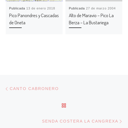
Publicada
13 de enero 2018
Publicada
27 de marzo 2004
Pico Panondres y Cascadas
Alto de Maravio – Pico La
de Oneta
Berza – La Bustariega
Navegación de entradas
Entrada anterior
CANTO CABRONERO
VOLVER A LA LISTA DE
En
SENDA COSTERA LA CANGREXA