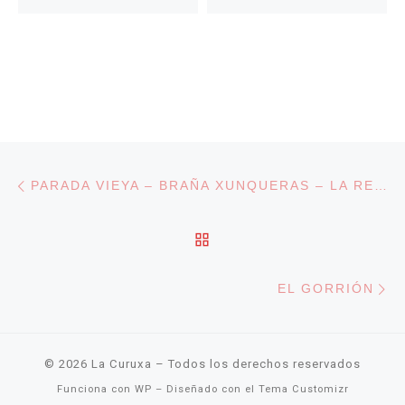
Navegación de entradas
Entrada anterior
PARADA VIEYA – BRAÑA XUNQUERAS – LA REBOLLADA
VOLVER A LA LISTA DE
En
EL GORRIÓN
© 2026
La Curuxa
– Todos los derechos reservados
Funciona con
WP
– Diseñado con el
Tema Customizr