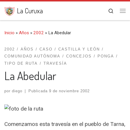
Saltar al contenido
La Curuxa
Search
Me
Inicio
»
Años
»
2002
»
La Abedular
2002
AÑOS
CASO
CASTILLA Y LEÓN
COMUNIDAD AUTÓNOMA
CONCEJOS
PONGA
TIPO DE RUTA
TRAVESÍA
La Abedular
por
diego
|
Publicada
9 de noviembre 2002
Comenzamos esta travesía en el pueblo de Tarna,